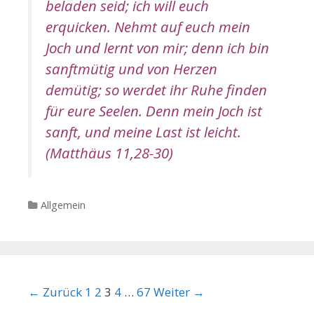
beladen seid; ich will euch
erquicken.
Nehmt auf euch mein
Joch und lernt von mir; denn ich bin
sanftmütig und von Herzen
demütig; so werdet ihr
Ruhe finden
für eure Seelen.
Denn mein Joch ist
sanft, und meine Last ist leicht.
(Matthäus 11,28-30)
Kategorien
Allgemein
Beitrags-Navigation
← Zurück
1
2
3
4
…
67
Weiter →